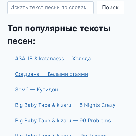
Поиск
Топ популярные тексты
песен:
#ЗАЦВ & katanacss — Холода
Согдиана — Белыми стаями
Зомб — Купидон
Big Baby Tape & kizaru — 5 Nights Crazy
Big Baby Tape & kizaru — 99 Problems
Big Baby Tape & kizaru — Big Tymers