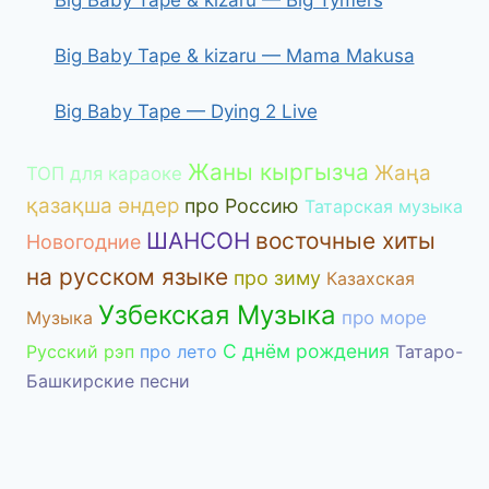
Big Baby Tape & kizaru — Mama Makusa
Big Baby Tape — Dying 2 Live
Жаны кыргызча
Жаңа
ТОП для караоке
қазақша әндер
про Россию
Татарская музыка
ШАНСОН
восточные хиты
Новогодние
на русском языке
про зиму
Казахская
Узбекская Музыка
Музыка
про море
С днём рождения
Русский рэп
про лето
Татаро-
Башкирские песни