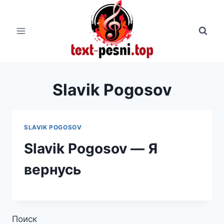
Перейти
к
содержимому
Slavik Pogosov
SLAVIK POGOSOV
Slavik Pogosov — Я
вернусь
Поиск