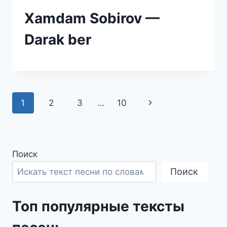
Xamdam Sobirov —
Darak ber
Навигация
Следующая
1
2
3
…
10
по
страница
страницам
Поиск
Поиск
Топ популярные тексты