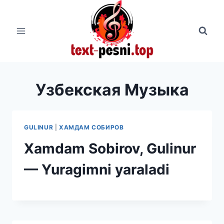
Перейти
к
содержимому
Узбекская Музыка
GULINUR
|
ХАМДАМ СОБИРОВ
Xamdam Sobirov, Gulinur
— Yuragimni yaraladi