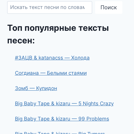
Поиск
Топ популярные тексты
песен:
#ЗАЦВ & katanacss — Холода
Согдиана — Белыми стаями
Зомб — Купидон
Big Baby Tape & kizaru — 5 Nights Crazy
Big Baby Tape & kizaru — 99 Problems
Big Baby Tape & kizaru — Big Tymers