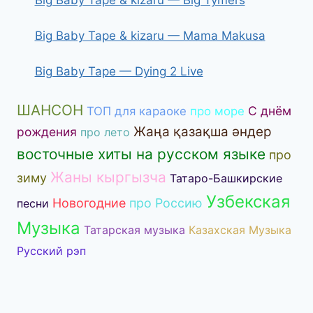
Big Baby Tape & kizaru — Mama Makusa
Big Baby Tape — Dying 2 Live
ШАНСОН
С днём
ТОП для караоке
про море
Жаңа қазақша әндер
рождения
про лето
восточные хиты на русском языке
про
Жаны кыргызча
зиму
Татаро-Башкирские
Узбекская
Новогодние
про Россию
песни
Музыка
Татарская музыка
Казахская Музыка
Русский рэп