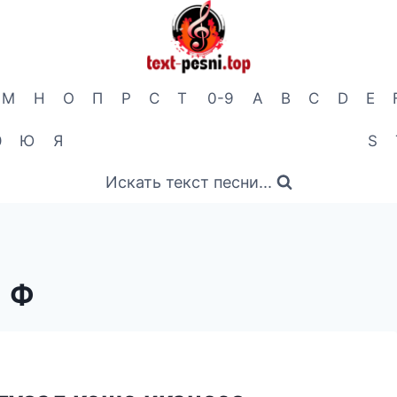
М
Н
О
П
Р
С
Т
0-9
A
B
C
D
E
Э
Ю
Я
S
Искать текст песни...
Ф