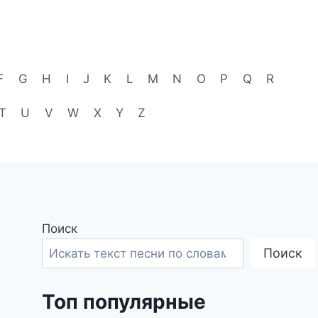
F
G
H
I
J
K
L
M
N
O
P
Q
R
T
U
V
W
X
Y
Z
Поиск
Поиск
Топ популярные