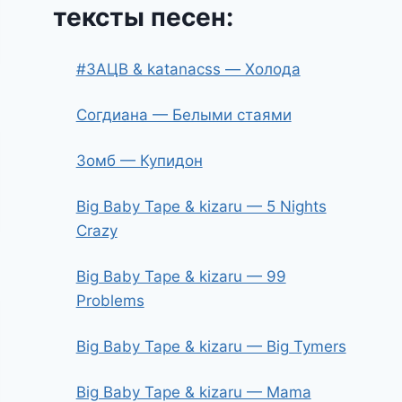
тексты песен:
#ЗАЦВ & katanacss — Холода
Согдиана — Белыми стаями
Зомб — Купидон
Big Baby Tape & kizaru — 5 Nights
Crazy
Big Baby Tape & kizaru — 99
Problems
Big Baby Tape & kizaru — Big Tymers
Big Baby Tape & kizaru — Mama