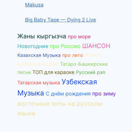
Makusa
Big Baby Tape — Dying 2 Live
Жаны кыргызча
про море
ШАНСОН
Новогодние
про Россию
Жаңа
Казахская Музыка
про лето
қазақша әндер
Татаро-Башкирские
песни
ТОП для караоке
Русский рэп
Узбекская
Татарская музыка
Музыка
С днём рождения
про зиму
восточные хиты на русском
языке