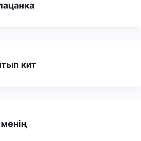
пацанка
йтып кит
 менің