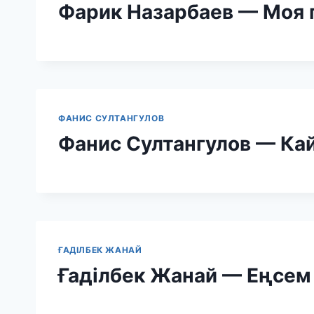
Фарик Назарбаев — Моя 
ФАНИС СУЛТАНГУЛОВ
Фанис Султангулов — Ка
ҒАДІЛБЕК ЖАНАЙ
Ғаділбек Жанай — Еңсем