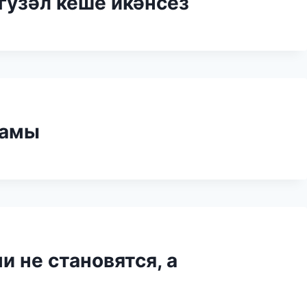
гузәл кеше икәнсез
тамы
 не становятся, а