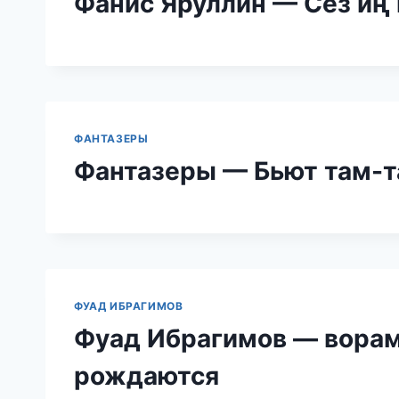
Фанис Яруллин — Сез иң 
ФАНТАЗЕРЫ
Фантазеры — Бьют там-
ФУАД ИБРАГИМОВ
Фуад Ибрагимов — ворами
рождаются