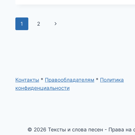
Навигация
Следующая
1
2
по
страница
страницам
Контакты
*
Правообладателям
*
Политика
конфиденциальности
© 2026 Тексты и слова песен - Права на 