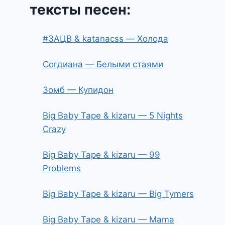
тексты песен:
#ЗАЦВ & katanacss — Холода
Согдиана — Белыми стаями
Зомб — Купидон
Big Baby Tape & kizaru — 5 Nights
Crazy
Big Baby Tape & kizaru — 99
Problems
Big Baby Tape & kizaru — Big Tymers
Big Baby Tape & kizaru — Mama