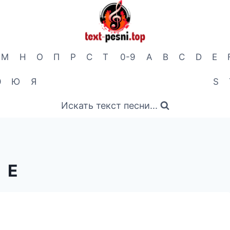
М
Н
О
П
Р
С
Т
0-9
A
B
C
D
E
Э
Ю
Я
S
Искать текст песни...
Е