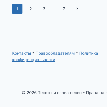
Навигация
Следующая
1
2
3
…
7
по
страница
страницам
Контакты
*
Правообладателям
*
Политика
конфиденциальности
© 2026 Тексты и слова песен - Права на 