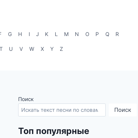
F
G
H
I
J
K
L
M
N
O
P
Q
R
T
U
V
W
X
Y
Z
Поиск
Поиск
Топ популярные