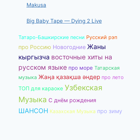
Makusa
Big Baby Tape — Dying 2 Live
Татаро-Башкирские песни
Русский рэп
Жаны
про Россию
Новогодние
кыргызча
восточные хиты на
русском языке
про море
Татарская
Жаңа қазақша әндер
музыка
про лето
Узбекская
ТОП для караоке
Музыка
С днём рождения
ШАНСОН
про зиму
Казахская Музыка