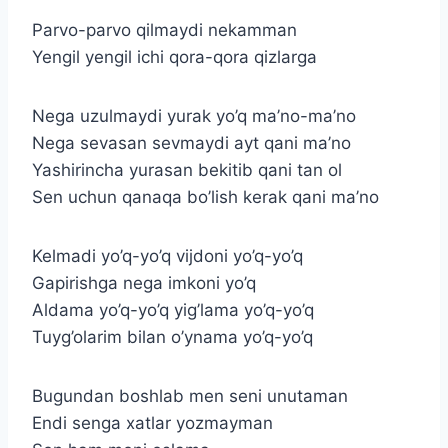
Parvo-parvo qilmaydi nekamman
Yengil yengil ichi qora-qora qizlarga
Nega uzulmaydi yurak yo’q ma’no-ma’no
Nega sevasan sevmaydi ayt qani ma’no
Yashirincha yurasan bekitib qani tan ol
Sen uchun qanaqa bo’lish kerak qani ma’no
Kelmadi yo’q-yo’q vijdoni yo’q-yo’q
Gapirishga nega imkoni yo’q
Aldama yo’q-yo’q yig’lama yo’q-yo’q
Tuyg’olarim bilan o’ynama yo’q-yo’q
Bugundan boshlab men seni unutaman
Endi senga xatlar yozmayman