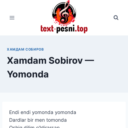
Перейти
к
содержимому
ХАМДАМ СОБИРОВ
Xamdam Sobirov —
Yomonda
Endi endi yomonda yomonda
Dardlar bir men tomonda
Oshiq dilim o’ldirarsan