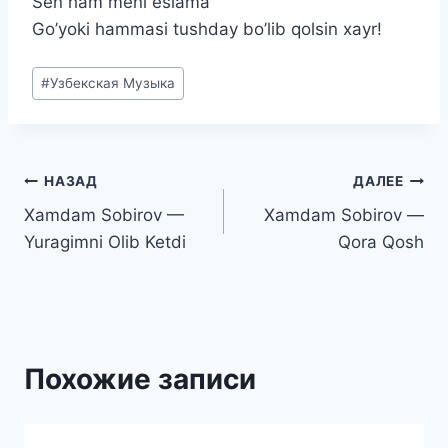
Sen ham meni eslama
Go’yoki hammasi tushday bo’lib qolsin xayr!
Метки
#
Узбекская Музыка
записи:
Навигация
НАЗАД
ДАЛЕЕ
Xamdam Sobirov —
Xamdam Sobirov —
по
Yuragimni Olib Ketdi
Qora Qosh
записям
Похожие записи