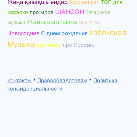
Жаңа қазақша әндер
Русский рэп
ТОП для
ШАНСОН
караоке
про море
Татарская
Жаны кыргызча
музыка
про лето
Узбекская
Новогодние
С днём рождения
Музыка
про зиму
про Россию
Контакты
*
Правообладателям
*
Политика
конфиденциальности