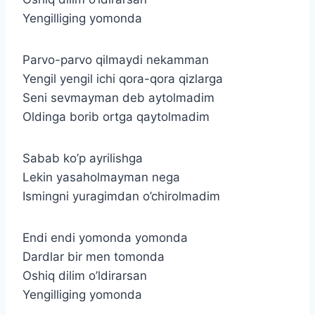
Yengilliging yomonda
Parvo-parvo qilmaydi nekamman
Yengil yengil ichi qora-qora qizlarga
Seni sevmayman deb aytolmadim
Oldinga borib ortga qaytolmadim
Sabab ko’p ayrilishga
Lekin yasaholmayman nega
Ismingni yuragimdan o’chirolmadim
Endi endi yomonda yomonda
Dardlar bir men tomonda
Oshiq dilim o’ldirarsan
Yengilliging yomonda