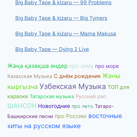
Big Baby Tape & kizaru — 99 Problems
Big Baby Tape & kizaru — Big Tymers
Big Baby Tape & kizaru — Mama Makusa
Big Baby Tape — Dying 2 Live
Жаңа қазақша әндер
про зиму
про море
Жаны
С днём рождения
Казахская Музыка
Узбекская Музыка
кыргызча
ТОП для
караоке
Татарская музыка
Русский рэп
ШАНСОН
Новогодние
про лето
Татаро-
восточные
про Россию
Башкирские песни
хиты на русском языке