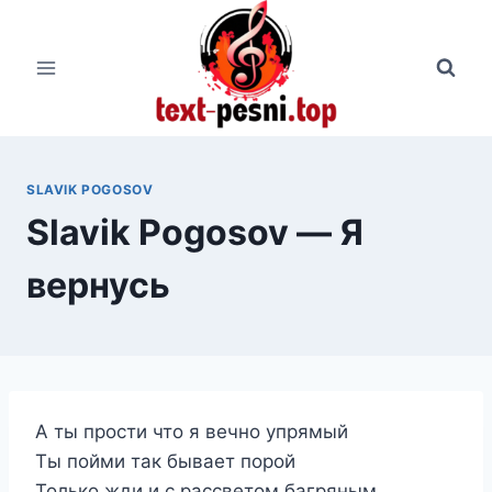
Перейти
к
содержимому
SLAVIK POGOSOV
Slavik Pogosov — Я
вернусь
А ты прости что я вечно упрямый
Ты пойми так бывает порой
Только жди и с рассветом багряным