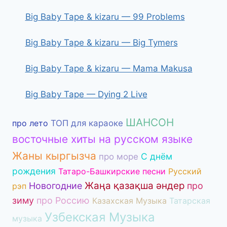
Big Baby Tape & kizaru — 99 Problems
Big Baby Tape & kizaru — Big Tymers
Big Baby Tape & kizaru — Mama Makusa
Big Baby Tape — Dying 2 Live
ШАНСОН
про лето
ТОП для караоке
восточные хиты на русском языке
Жаны кыргызча
С днём
про море
рождения
Татаро-Башкирские песни
Русский
Жаңа қазақша әндер
Новогодние
про
рэп
зиму
про Россию
Казахская Музыка
Татарская
Узбекская Музыка
музыка