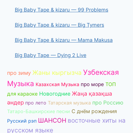
Big Baby Tape & kizaru — 99 Problems
Big Baby Tape & kizaru — Big Tymers
Big Baby Tape & kizaru — Mama Makusa
Big Baby Tape — Dying 2 Live
Узбекская
Жаны кыргызча
про зиму
Музыка
Казахская Музыка
про море
ТОП
Жаңа қазақша
Новогодние
для караоке
әндер
про Россию
про лето
Татарская музыка
С днём рождения
Татаро-Башкирские песни
ШАНСОН
восточные хиты на
Русский рэп
русском языке