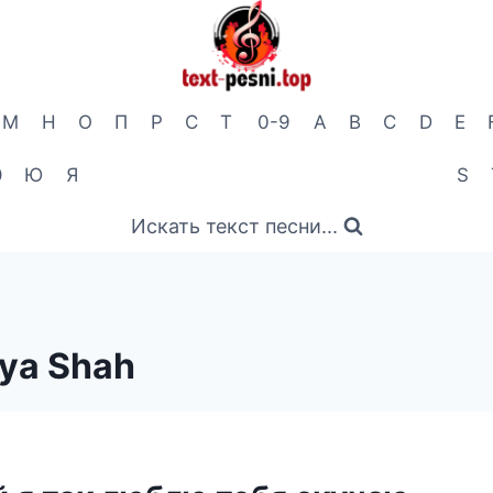
М
Н
О
П
Р
С
Т
0-9
A
B
C
D
E
Э
Ю
Я
S
Искать текст песни...
ya Shah