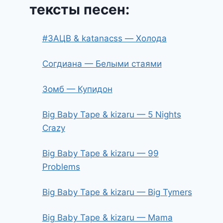
тексты песен:
#ЗАЦВ & katanacss — Холода
Согдиана — Белыми стаями
Зомб — Купидон
Big Baby Tape & kizaru — 5 Nights
Crazy
Big Baby Tape & kizaru — 99
Problems
Big Baby Tape & kizaru — Big Tymers
Big Baby Tape & kizaru — Mama