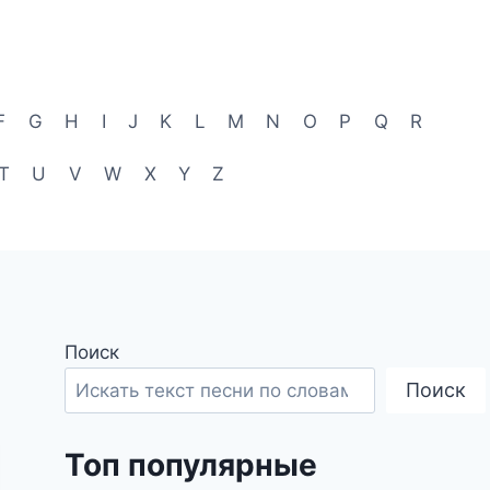
F
G
H
I
J
K
L
M
N
O
P
Q
R
T
U
V
W
X
Y
Z
Поиск
Поиск
Топ популярные