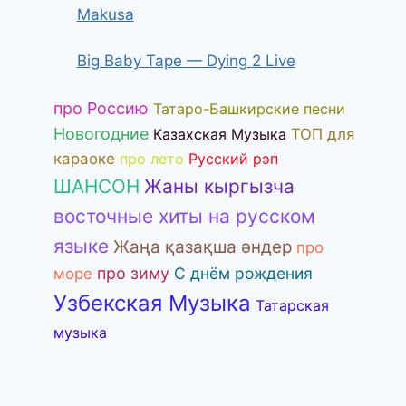
Makusa
Big Baby Tape — Dying 2 Live
про Россию
Татаро-Башкирские песни
Новогодние
Казахская Музыка
ТОП для
караоке
про лето
Русский рэп
ШАНСОН
Жаны кыргызча
восточные хиты на русском
языке
Жаңа қазақша әндер
про
про зиму
С днём рождения
море
Узбекская Музыка
Татарская
музыка