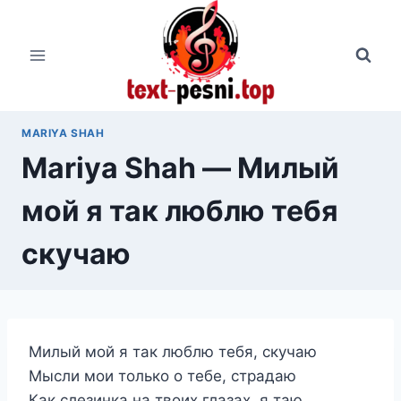
Перейти
к
содержимому
MARIYA SHAH
Mariya Shah — Милый
мой я так люблю тебя
скучаю
Милый мой я так люблю тебя, скучаю
Мысли мои только о тебе, страдаю
Как слезинка на твоих глазах, я таю