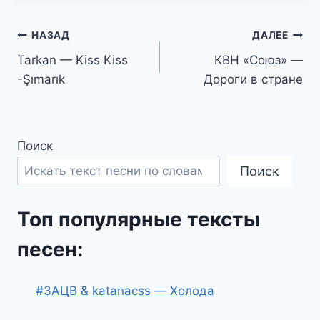
Навигация
НАЗАД
ДАЛЕЕ
Tarkan — Kiss Kiss
КВН «Союз» —
по
-Şımarık
Дороги в стране
записям
Поиск
Поиск
Топ популярные тексты
песен:
#ЗАЦВ & katanacss — Холода