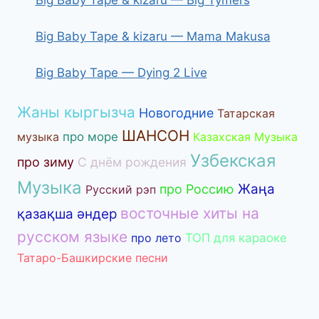
Big Baby Tape & kizaru — Mama Makusa
Big Baby Tape — Dying 2 Live
Жаны кыргызча
Новогодние
Татарская
ШАНСОН
музыка
про море
Казахская Музыка
Узбекская
про зиму
С днём рождения
Музыка
Жаңа
про Россию
Русский рэп
восточные хиты на
қазақша әндер
русском языке
про лето
ТОП для караоке
Татаро-Башкирские песни