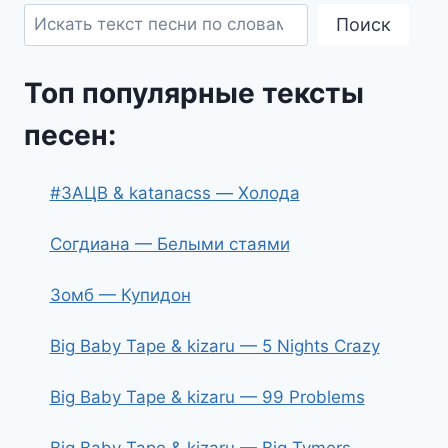
Поиск
Топ популярные тексты
песен:
#ЗАЦВ & katanacss — Холода
Согдиана — Белыми стаями
Зомб — Купидон
Big Baby Tape & kizaru — 5 Nights Crazy
Big Baby Tape & kizaru — 99 Problems
Big Baby Tape & kizaru — Big Tymers