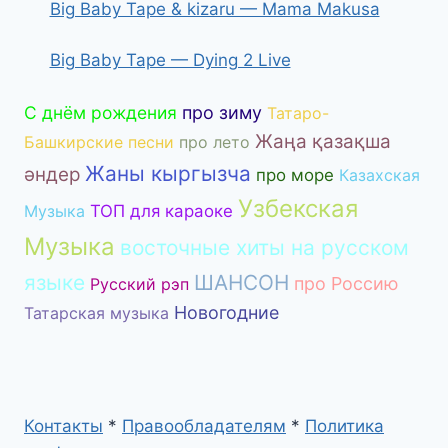
Big Baby Tape & kizaru — Mama Makusa
Big Baby Tape — Dying 2 Live
С днём рождения
про зиму
Татаро-
Жаңа қазақша
Башкирские песни
про лето
Жаны кыргызча
әндер
про море
Казахская
Узбекская
Музыка
ТОП для караоке
Музыка
восточные хиты на русском
языке
ШАНСОН
про Россию
Русский рэп
Новогодние
Татарская музыка
Контакты
*
Правообладателям
*
Политика