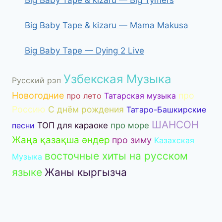
Big Baby Tape & kizaru — Mama Makusa
Big Baby Tape — Dying 2 Live
Узбекская Музыка
Русский рэп
Новогодние
про
про лето
Татарская музыка
Россию
С днём рождения
Татаро-Башкирские
ШАНСОН
песни
ТОП для караоке
про море
Жаңа қазақша әндер
про зиму
Казахская
восточные хиты на русском
Музыка
языке
Жаны кыргызча