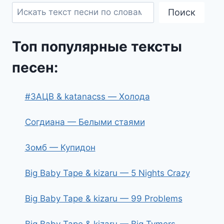
Поиск
Топ популярные тексты
песен:
#ЗАЦВ & katanacss — Холода
Согдиана — Белыми стаями
Зомб — Купидон
Big Baby Tape & kizaru — 5 Nights Crazy
Big Baby Tape & kizaru — 99 Problems
Big Baby Tape & kizaru — Big Tymers