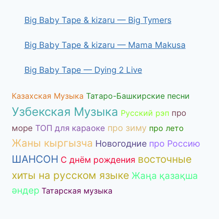
Big Baby Tape & kizaru — Big Tymers
Big Baby Tape & kizaru — Mama Makusa
Big Baby Tape — Dying 2 Live
Казахская Музыка
Татаро-Башкирские песни
Узбекская Музыка
Русский рэп
про
про зиму
море
ТОП для караоке
про лето
Жаны кыргызча
Новогодние
про Россию
ШАНСОН
восточные
С днём рождения
хиты на русском языке
Жаңа қазақша
әндер
Татарская музыка