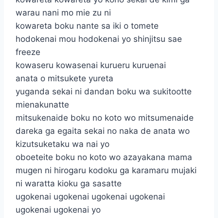
warau nani mo mie zu ni
kowareta boku nante sa iki o tomete
hodokenai mou hodokenai yo shinjitsu sae
freeze
kowaseru kowasenai kurueru kuruenai
anata o mitsukete yureta
yuganda sekai ni dandan boku wa sukitootte
mienakunatte
mitsukenaide boku no koto wo mitsumenaide
dareka ga egaita sekai no naka de anata wo
kizutsuketaku wa nai yo
oboeteite boku no koto wo azayakana mama
mugen ni hirogaru kodoku ga karamaru mujaki
ni waratta kioku ga sasatte
ugokenai ugokenai ugokenai ugokenai
ugokenai ugokenai yo