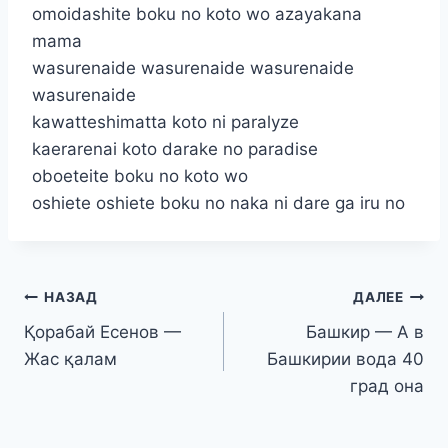
omoidashite boku no koto wo azayakana
mama
wasurenaide wasurenaide wasurenaide
wasurenaide
kawatteshimatta koto ni paralyze
kaerarenai koto darake no paradise
oboeteite boku no koto wo
oshiete oshiete boku no naka ni dare ga iru no
Навигация
НАЗАД
ДАЛЕЕ
Қорабай Есенов —
Башкир — А в
по
Жас қалам
Башкирии вода 40
записям
град она