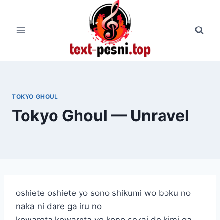
Перейти
к
содержимому
TOKYO GHOUL
Tokyo Ghoul — Unravel
oshiete oshiete yo sono shikumi wo boku no
naka ni dare ga iru no
kowareta kowareta yo kono sekai de kimi ga