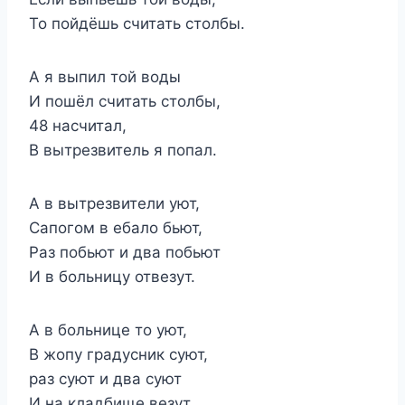
То пойдёшь считать столбы.
А я выпил той воды
И пошёл считать столбы,
48 насчитал,
В вытрезвитель я попал.
А в вытрезвители уют,
Сапогом в ебало бьют,
Раз побьют и два побьют
И в больницу отвезут.
А в больнице то уют,
В жопу градусник суют,
раз суют и два суют
И на кладбище везут.