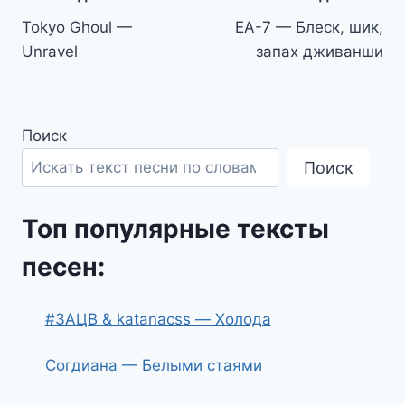
Навигация
Tokyo Ghoul —
ЕА-7 — Блеск, шик,
по
Unravel
запах дживанши
записям
Поиск
Поиск
Топ популярные тексты
песен:
#ЗАЦВ & katanacss — Холода
Согдиана — Белыми стаями