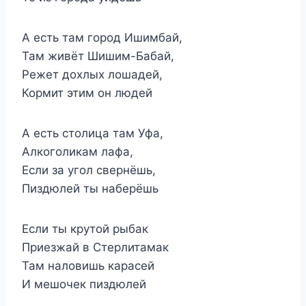
А есть там город Ишимбай,
Там живёт Шишим-Бабай,
Режет дохлых лошадей,
Кормит этим он людей
А есть столица там Уфа,
Алкоголикам лафа,
Если за угол свернёшь,
Пиздюлей ты наберёшь
Если ты крутой рыбак
Приезжай в Стерлитамак
Там наловишь карасей
И мешочек пиздюлей