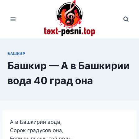
Перейти
к
содержимому
БАШКИР
Башкир — А в Башкирии
вода 40 град она
А в Башкирии вода,
Сорок градусов она,
Если выпьешь той воды,