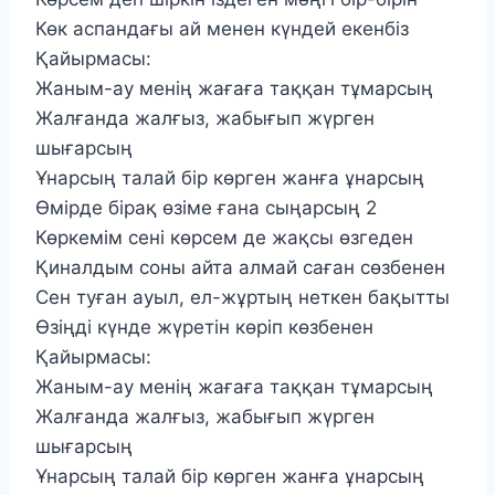
Көк аспандағы ай менен күндей екенбіз
Қайырмасы:
Жаным-ау менің жағаға таққан тұмарсың
Жалғанда жалғыз, жабығып жүрген
шығарсың
Ұнарсың талай бір көрген жанға ұнарсың
Өмірде бірақ өзіме ғана сыңарсың 2
Көркемім сені көрсем де жақсы өзгеден
Қиналдым соны айта алмай саған сөзбенен
Сен туған ауыл, ел-жұртың неткен бақытты
Өзіңді күнде жүретін көріп көзбенен
Қайырмасы:
Жаным-ау менің жағаға таққан тұмарсың
Жалғанда жалғыз, жабығып жүрген
шығарсың
Ұнарсың талай бір көрген жанға ұнарсың