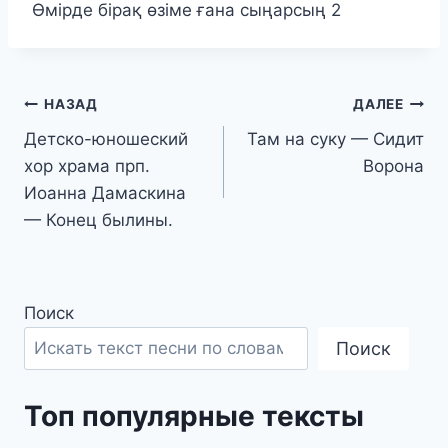
Өмірде бірақ өзіме ғана сыңарсың 2
Навигация
НАЗАД
ДАЛЕЕ
Детско-юношеский
Там на суку — Сидит
по
хор храма прп.
Ворона
записям
Иоанна Дамаскина
— Конец былины.
Поиск
Поиск
Топ популярные тексты