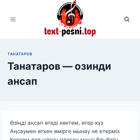
Перейти
к
содержимому
ТАНАТАРОВ
Танатаров — озинди
ансап
Өзіңді аңсап өтеді көктем, өтер күз
Аңсаумен өткен өмірге мынау не етерміз
Көрсем деп шіркін іздеген мәңгі бір-бірін