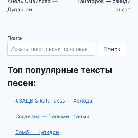
Анель Смаилова —
Танатаров — озинди
по
Дудар-ай
ансап
записям
Поиск
Поиск
Топ популярные тексты
песен:
#ЗАЦВ & katanacss — Холода
Согдиана — Белыми стаями
Зомб — Купидон