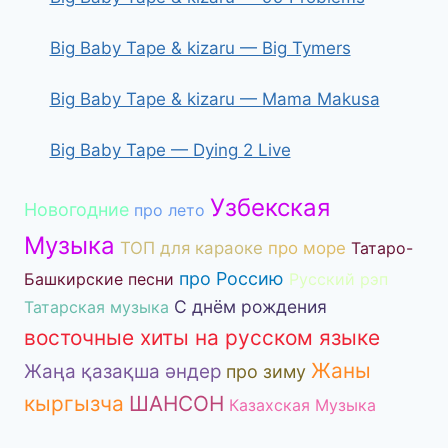
Big Baby Tape & kizaru — Big Tymers
Big Baby Tape & kizaru — Mama Makusa
Big Baby Tape — Dying 2 Live
Узбекская
Новогодние
про лето
Музыка
ТОП для караоке
про море
Татаро-
про Россию
Башкирские песни
Русский рэп
С днём рождения
Татарская музыка
восточные хиты на русском языке
Жаны
Жаңа қазақша әндер
про зиму
кыргызча
ШАНСОН
Казахская Музыка