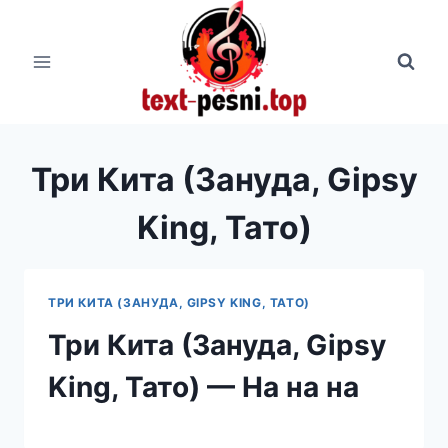
Перейти
к
содержимому
Три Кита (Зануда, Gipsy
King, Тато)
ТРИ КИТА (ЗАНУДА, GIPSY KING, ТАТО)
Три Кита (Зануда, Gipsy
King, Тато) — На на на