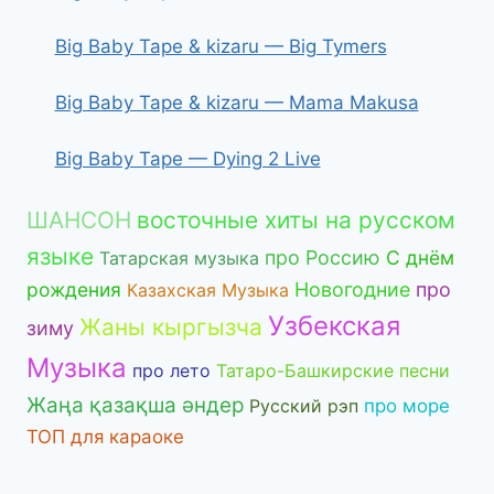
Big Baby Tape & kizaru — Big Tymers
Big Baby Tape & kizaru — Mama Makusa
Big Baby Tape — Dying 2 Live
ШАНСОН
восточные хиты на русском
языке
про Россию
С днём
Татарская музыка
рождения
Новогодние
про
Казахская Музыка
Узбекская
Жаны кыргызча
зиму
Музыка
про лето
Татаро-Башкирские песни
Жаңа қазақша әндер
Русский рэп
про море
ТОП для караоке