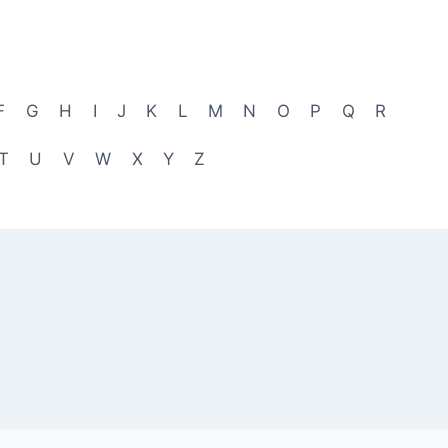
F
G
H
I
J
K
L
M
N
O
P
Q
R
T
U
V
W
X
Y
Z