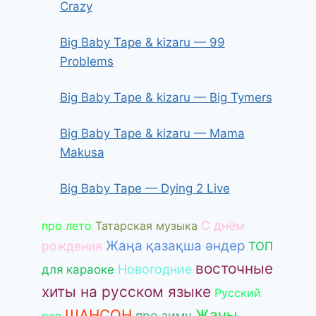
Crazy
Big Baby Tape & kizaru — 99
Problems
Big Baby Tape & kizaru — Big Tymers
Big Baby Tape & kizaru — Mama
Makusa
Big Baby Tape — Dying 2 Live
С днём
про лето
Татарская музыка
Жаңа қазақша әндер
рождения
ТОП
восточные
Новогодние
для караоке
хиты на русском языке
Русский
ШАНСОН
Жаны
про зиму