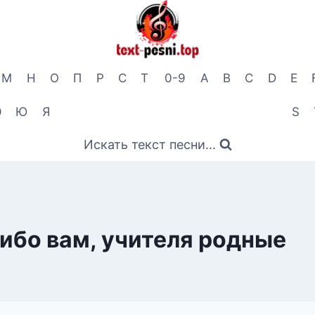
М
Н
О
П
Р
С
Т
0-9
A
B
C
D
E
Э
Ю
Я
S
Искать текст песни...
ибо вам, учителя родные