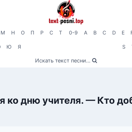
М
Н
О
П
Р
С
Т
0-9
A
B
C
D
E
Э
Ю
Я
S
Искать текст песни...
 ко дню учителя. — Кто доб