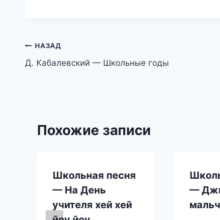
Навигация
НАЗАД
Д. Кабалевский — Школьные годы
по
записям
Похожие записи
Школьная песня
Школь
— На День
— Дж
учителя хей хей
мальч
йоу йоу