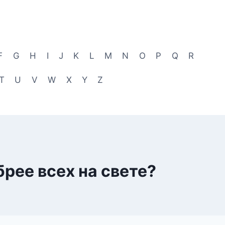
F
G
H
I
J
K
L
M
N
O
P
Q
R
T
U
V
W
X
Y
Z
рее всех на свете?