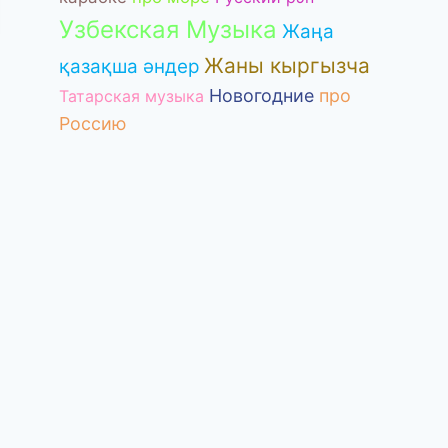
Узбекская Музыка
Жаңа
Жаны кыргызча
қазақша әндер
Новогодние
про
Татарская музыка
Россию
Школьная песня
Школьная п
— ПЕСНЯ-
— Реп про 
ПЕРЕДЕЛКА КО
— Посвяща
ДНЮ УЧИТЕЛЯ
учителям