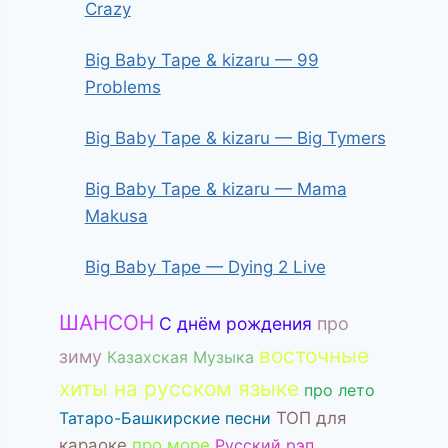
Crazy
Big Baby Tape & kizaru — 99
Problems
Big Baby Tape & kizaru — Big Tymers
Big Baby Tape & kizaru — Mama
Makusa
Big Baby Tape — Dying 2 Live
ШАНСОН
С днём рождения
про
восточные
зиму
Казахская Музыка
хиты на русском языке
про лето
Татаро-Башкирские песни
ТОП для
караоке
про море
Русский рэп