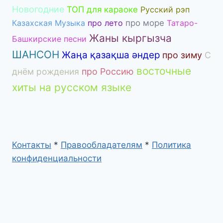
Новогодние
ТОП для караоке
Русский рэп
Казахская Музыка
про лето
про море
Татаро-
Жаны кыргызча
Башкирские песни
ШАНСОН
Жаңа қазақша әндер
про зиму
С
восточные
днём рождения
про Россию
хиты на русском языке
Контакты
*
Правообладателям
*
Политика
конфиденциальности