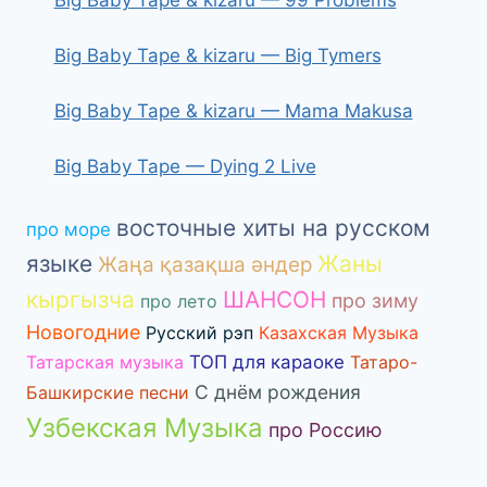
Big Baby Tape & kizaru — 99 Problems
Big Baby Tape & kizaru — Big Tymers
Big Baby Tape & kizaru — Mama Makusa
Big Baby Tape — Dying 2 Live
восточные хиты на русском
про море
языке
Жаны
Жаңа қазақша әндер
кыргызча
ШАНСОН
про зиму
про лето
Новогодние
Русский рэп
Казахская Музыка
Татарская музыка
ТОП для караоке
Татаро-
С днём рождения
Башкирские песни
Узбекская Музыка
про Россию