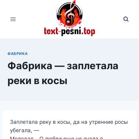
Перейти
к
содержимому
ФАБРИКА
Фабрика — заплетала
реки в косы
Заплетала реку в косы, да на утренние росы
убегала, —
Молодая… О любви еще не знала я.