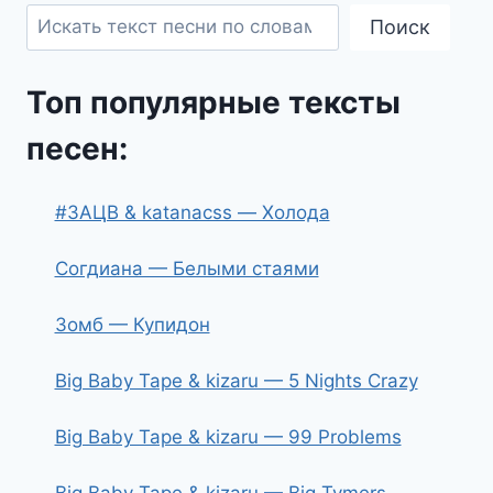
Поиск
Топ популярные тексты
песен:
#ЗАЦВ & katanacss — Холода
Согдиана — Белыми стаями
Зомб — Купидон
Big Baby Tape & kizaru — 5 Nights Crazy
Big Baby Tape & kizaru — 99 Problems
Big Baby Tape & kizaru — Big Tymers