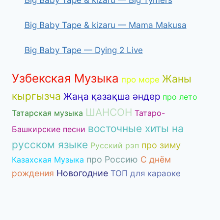
Big Baby Tape & kizaru — Mama Makusa
Big Baby Tape — Dying 2 Live
Узбекская Музыка
Жаны
про море
кыргызча
Жаңа қазақша әндер
про лето
ШАНСОН
Татарская музыка
Татаро-
восточные хиты на
Башкирские песни
русском языке
про зиму
Русский рэп
про Россию
С днём
Казахская Музыка
рождения
Новогодние
ТОП для караоке