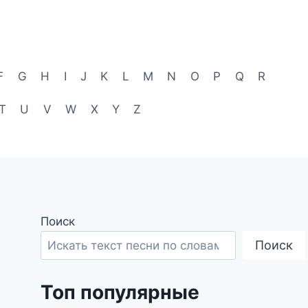
F
G
H
I
J
K
L
M
N
O
P
Q
R
T
U
V
W
X
Y
Z
Поиск
Поиск
Топ популярные