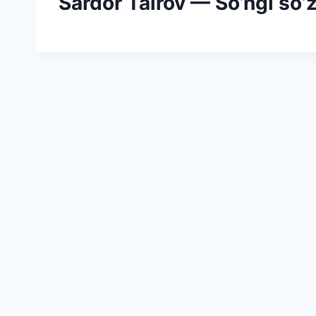
Sardor Tairov — So’ngi so’