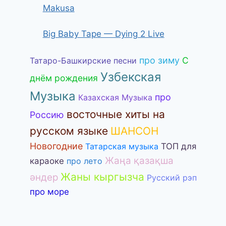
Makusa
Big Baby Tape — Dying 2 Live
про зиму
С
Татаро-Башкирские песни
Узбекская
днём рождения
Музыка
про
Казахская Музыка
восточные хиты на
Россию
русском языке
ШАНСОН
Новогодние
Татарская музыка
ТОП для
Жаңа қазақша
караоке
про лето
Жаны кыргызча
әндер
Русский рэп
про море