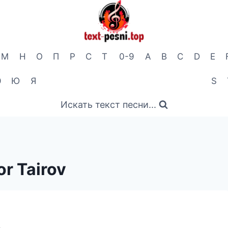
М
Н
О
П
Р
С
Т
0-9
A
B
C
D
E
Э
Ю
Я
S
Искать текст песни...
or Tairov