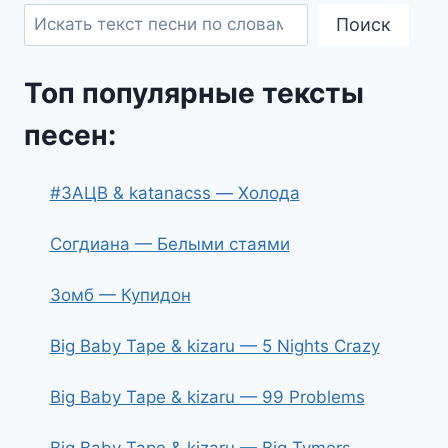
Поиск
Топ популярные тексты
песен:
#ЗАЦВ & katanacss — Холода
Согдиана — Белыми стаями
Зомб — Купидон
Big Baby Tape & kizaru — 5 Nights Crazy
Big Baby Tape & kizaru — 99 Problems
Big Baby Tape & kizaru — Big Tymers