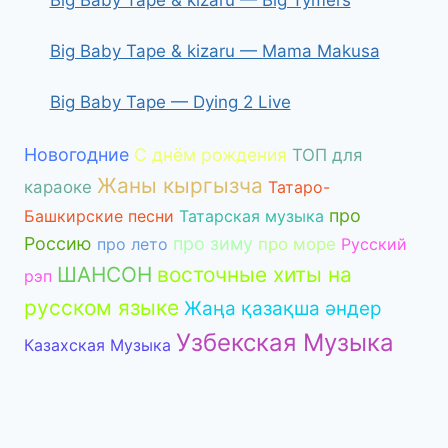
Big Baby Tape & kizaru — Mama Makusa
Big Baby Tape — Dying 2 Live
Новогодние
С днём рождения
ТОП для
Жаны кыргызча
караоке
Татаро-
про
Башкирские песни
Татарская музыка
Россию
про зиму
про лето
про море
Русский
ШАНСОН
восточные хиты на
рэп
русском языке
Жаңа қазақша әндер
Узбекская Музыка
Казахская Музыка