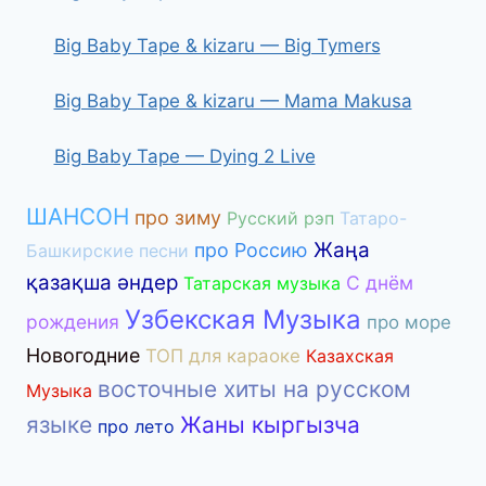
Big Baby Tape & kizaru — Big Tymers
Big Baby Tape & kizaru — Mama Makusa
Big Baby Tape — Dying 2 Live
ШАНСОН
про зиму
Русский рэп
Татаро-
Жаңа
про Россию
Башкирские песни
қазақша әндер
С днём
Татарская музыка
Узбекская Музыка
рождения
про море
Новогодние
ТОП для караоке
Казахская
восточные хиты на русском
Музыка
языке
Жаны кыргызча
про лето