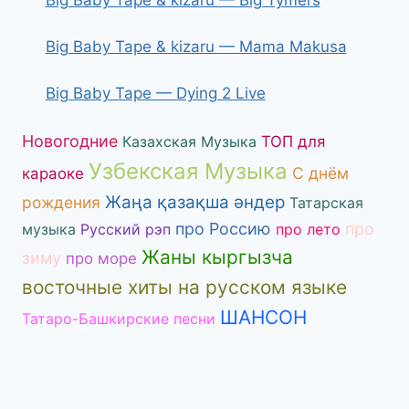
Big Baby Tape & kizaru — Mama Makusa
Big Baby Tape — Dying 2 Live
Новогодние
Казахская Музыка
ТОП для
Узбекская Музыка
С днём
караоке
Жаңа қазақша әндер
рождения
Татарская
про Россию
про
музыка
Русский рэп
про лето
Жаны кыргызча
зиму
про море
восточные хиты на русском языке
ШАНСОН
Татаро-Башкирские песни