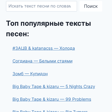
Поиск
Топ популярные тексты
песен:
#ЗАЦВ & katanacss — Холода
Согдиана — Белыми стаями
Зомб — Купидон
Big Baby Tape & kizaru — 5 Nights Crazy
Big Baby Tape & kizaru — 99 Problems
Big Baby Tape & kizaru — Big Tymers