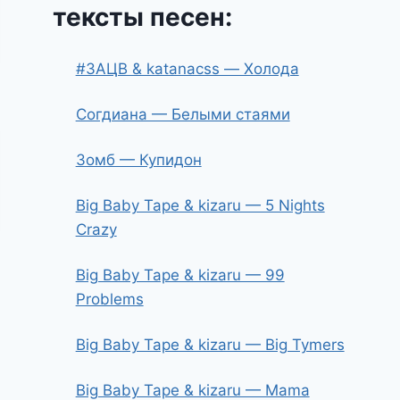
тексты песен:
#ЗАЦВ & katanacss — Холода
Согдиана — Белыми стаями
Зомб — Купидон
Big Baby Tape & kizaru — 5 Nights
Crazy
Big Baby Tape & kizaru — 99
Problems
Big Baby Tape & kizaru — Big Tymers
Big Baby Tape & kizaru — Mama