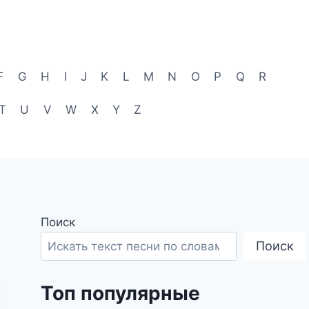
F
G
H
I
J
K
L
M
N
O
P
Q
R
T
U
V
W
X
Y
Z
Поиск
Поиск
Топ популярные