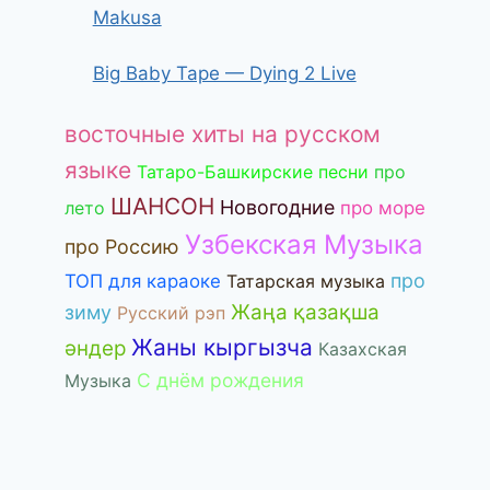
Makusa
Big Baby Tape — Dying 2 Live
восточные хиты на русском
языке
Татаро-Башкирские песни
про
ШАНСОН
Новогодние
лето
про море
Узбекская Музыка
про Россию
про
ТОП для караоке
Татарская музыка
Жаңа қазақша
зиму
Русский рэп
Жаны кыргызча
әндер
Казахская
С днём рождения
Музыка