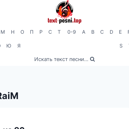
М
Н
О
П
Р
С
Т
0-9
A
B
C
D
E
Э
Ю
Я
S
Искать текст песни...
RaiM