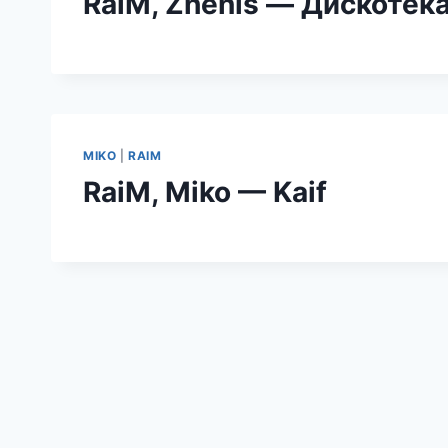
RaiM, Zhenis — Дискотека
MIKO
|
RAIM
RaiM, Miko — Kaif