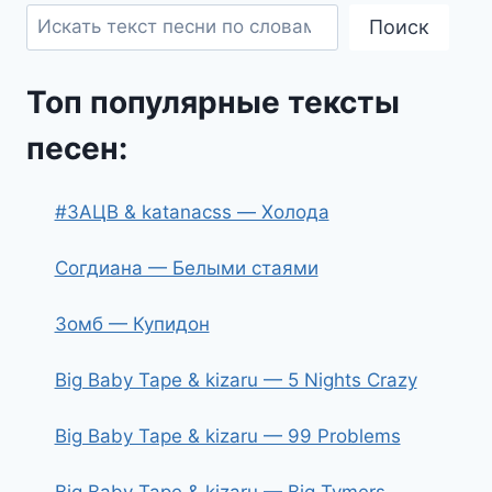
Поиск
Топ популярные тексты
песен:
#ЗАЦВ & katanacss — Холода
Согдиана — Белыми стаями
Зомб — Купидон
Big Baby Tape & kizaru — 5 Nights Crazy
Big Baby Tape & kizaru — 99 Problems
Big Baby Tape & kizaru — Big Tymers