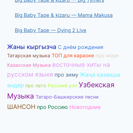
Big Baby Tape & kizaru — Mama Makusa
Big Baby Tape — Dying 2 Live
Жаны кыргызча
С днём рождения
Татарская музыка
ТОП для караоке
про море
восточные хиты на
Казахская Музыка
русском языке
Жаңа қазақша
про зиму
Узбекская
әндер
про лето
Русский рэп
Музыка
Татаро-Башкирские песни
ШАНСОН
про Россию
Новогодние