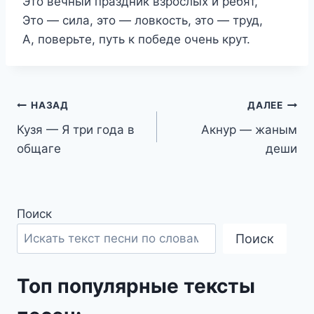
Это вечный праздник взрослых и ребят,
Это — сила, это — ловкость, это — труд,
А, поверьте, путь к победе очень крут.
Навигация
НАЗАД
ДАЛЕЕ
Кузя — Я три года в
Акнур — жаным
по
общаге
деши
записям
Поиск
Поиск
Топ популярные тексты