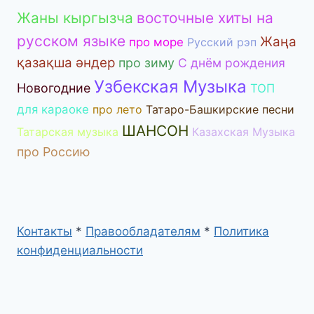
Жаны кыргызча
восточные хиты на
русском языке
Жаңа
про море
Русский рэп
қазақша әндер
про зиму
С днём рождения
Узбекская Музыка
Новогодние
ТОП
для караоке
про лето
Татаро-Башкирские песни
ШАНСОН
Татарская музыка
Казахская Музыка
про Россию
Контакты
*
Правообладателям
*
Политика
конфиденциальности