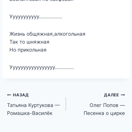
Ууууууууууу……………..
Жизнь общяжная,алкогольная
Так то шняжная
Но прикольная
Ууууууууууууууууу…………..
Навигация
НАЗАД
ДАЛЕЕ
Татьяна Куртукова —
Олег Попов —
по
Ромашка-Василёк
Песенка о цирке
записям