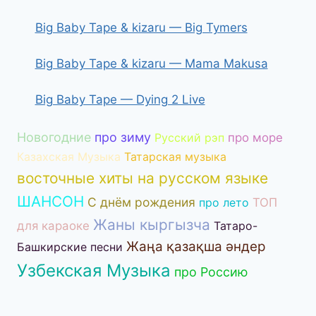
Big Baby Tape & kizaru — Big Tymers
Big Baby Tape & kizaru — Mama Makusa
Big Baby Tape — Dying 2 Live
Новогодние
про зиму
Русский рэп
про море
Казахская Музыка
Татарская музыка
восточные хиты на русском языке
ШАНСОН
С днём рождения
про лето
ТОП
Жаны кыргызча
для караоке
Татаро-
Жаңа қазақша әндер
Башкирские песни
Узбекская Музыка
про Россию