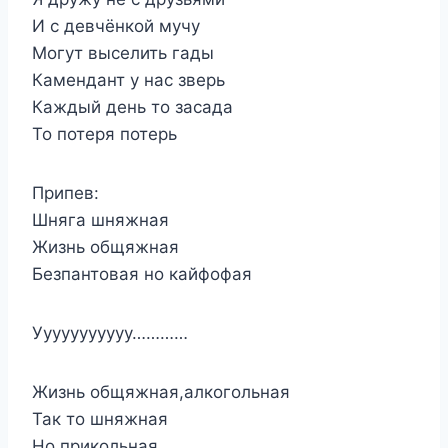
И с девчёнкой мучу
Могут выселить гады
Камендант у нас зверь
Каждый день то засада
То потеря потерь
Припев:
Шняга шняжная
Жизнь общяжная
Безпантовая но кайфофая
Ууууууууууу…………
Жизнь общяжная,алкогольная
Так то шняжная
Но прикольная