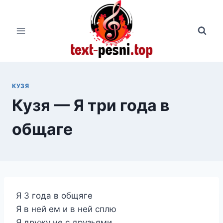
Перейти
к
содержимому
КУЗЯ
Кузя — Я три года в
общаге
Я 3 года в общяге
Я в ней ем и в ней сплю
Я дружу не с друзьями