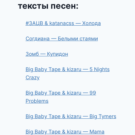
тексты песен:
#ЗАЦВ & katanacss — Холода
Согдиана — Белыми стаями
Зомб — Купидон
Big Baby Tape & kizaru — 5 Nights
Crazy
Big Baby Tape & kizaru — 99
Problems
Big Baby Tape & kizaru — Big Tymers
Big Baby Tape & kizaru — Mama