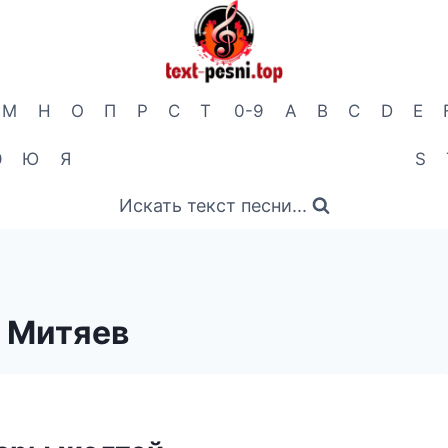
М
Н
О
П
Р
С
Т
0-9
A
B
C
D
E
Э
Ю
Я
S
Искать текст песни...
 Митяев