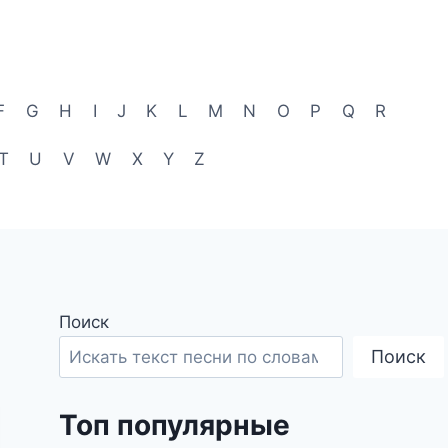
F
G
H
I
J
K
L
M
N
O
P
Q
R
T
U
V
W
X
Y
Z
Поиск
Поиск
Топ популярные