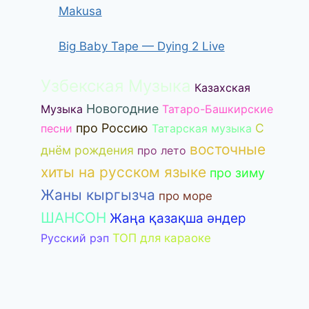
Makusa
Big Baby Tape — Dying 2 Live
Узбекская Музыка
Казахская
Новогодние
Музыка
Татаро-Башкирские
про Россию
С
песни
Татарская музыка
восточные
днём рождения
про лето
хиты на русском языке
про зиму
Жаны кыргызча
про море
ШАНСОН
Жаңа қазақша әндер
Русский рэп
ТОП для караоке