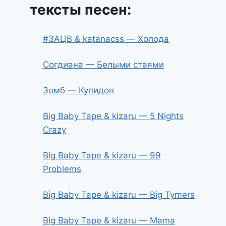
тексты песен:
#ЗАЦВ & katanacss — Холода
Согдиана — Белыми стаями
Зомб — Купидон
Big Baby Tape & kizaru — 5 Nights
Crazy
Big Baby Tape & kizaru — 99
Problems
Big Baby Tape & kizaru — Big Tymers
Big Baby Tape & kizaru — Mama