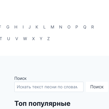
F
G
H
I
J
K
L
M
N
O
P
Q
R
T
U
V
W
X
Y
Z
Поиск
Поиск
Топ популярные