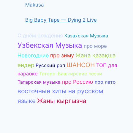
Makusa
Big Baby Tape — Dying 2 Live
С днём рождения
Казахская Музыка
Узбекская Музыка
про море
Жаңа қазақша
Новогодние
про зиму
ШАНСОН
әндер
Русский рэп
ТОП для
караоке
Татаро-Башкирские песни
про Россию
Татарская музыка
про лето
восточные хиты на русском
языке
Жаны кыргызча