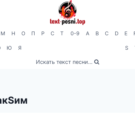
М
Н
О
П
Р
С
Т
0-9
A
B
C
D
E
Э
Ю
Я
S
Искать текст песни...
акSим