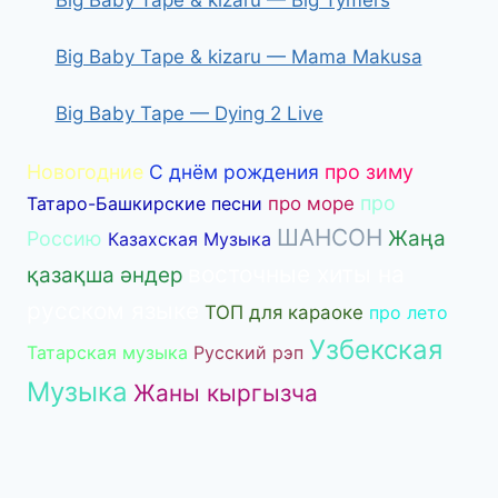
Big Baby Tape & kizaru — Mama Makusa
Big Baby Tape — Dying 2 Live
Новогодние
С днём рождения
про зиму
про
Татаро-Башкирские песни
про море
ШАНСОН
Жаңа
Россию
Казахская Музыка
восточные хиты на
қазақша әндер
русском языке
ТОП для караоке
про лето
Узбекская
Татарская музыка
Русский рэп
Музыка
Жаны кыргызча