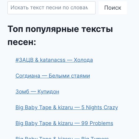
Поиск
Топ популярные тексты
песен:
#ЗАЦВ & katanacss — Холода
Согдиана — Белыми стаями
Зомб — Купидон
Big Baby Tape & kizaru — 5 Nights Crazy
Big Baby Tape & kizaru — 99 Problems
Big Baby Tape & kizaru — Big Tymers