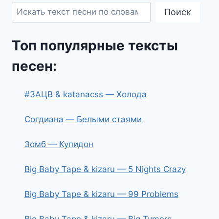
Поиск
Топ популярные тексты
песен:
#ЗАЦВ & katanacss — Холода
Согдиана — Белыми стаями
Зомб — Купидон
Big Baby Tape & kizaru — 5 Nights Crazy
Big Baby Tape & kizaru — 99 Problems
Big Baby Tape & kizaru — Big Tymers