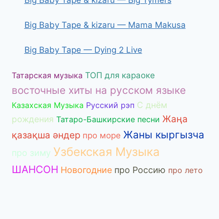
Big Baby Tape & kizaru — Mama Makusa
Big Baby Tape — Dying 2 Live
Татарская музыка
ТОП для караоке
восточные хиты на русском языке
С днём
Казахская Музыка
Русский рэп
Жаңа
рождения
Татаро-Башкирские песни
Жаны кыргызча
қазақша әндер
про море
Узбекская Музыка
про зиму
ШАНСОН
Новогодние
про Россию
про лето