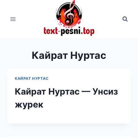
Перейти
к
содержимому
Кайрат Нуртас
КАЙРАТ НУРТАС
Кайрат Нуртас — Унсиз
журек