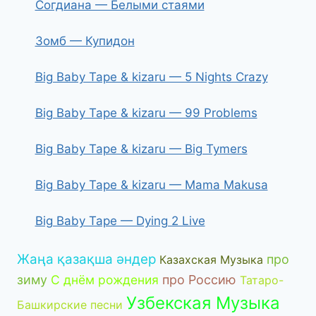
Согдиана — Белыми стаями
Зомб — Купидон
Big Baby Tape & kizaru — 5 Nights Crazy
Big Baby Tape & kizaru — 99 Problems
Big Baby Tape & kizaru — Big Tymers
Big Baby Tape & kizaru — Mama Makusa
Big Baby Tape — Dying 2 Live
Жаңа қазақша әндер
про
Казахская Музыка
зиму
С днём рождения
про Россию
Татаро-
Узбекская Музыка
Башкирские песни