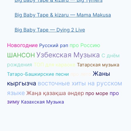
Big Baby Tape & kizaru — Mama Makusa
Big Baby Tape — Dying 2 Live
Новогодние
про Россию
Русский рэп
Узбекская Музыка
ШАНСОН
С днём
рождения
ТОП для караоке
Татарская музыка
Жаны
Татаро-Башкирские песни
про лето
кыргызча
восточные хиты на русском
языке
Жаңа қазақша әндер
про
про море
зиму
Казахская Музыка