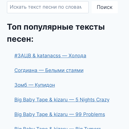
Поиск
Топ популярные тексты
песен:
#ЗАЦВ & katanacss — Холода
Согдиана — Белыми стаями
Зомб — Купидон
Big Baby Tape & kizaru — 5 Nights Crazy
Big Baby Tape & kizaru — 99 Problems
Big Baby Tape & kizaru — Big Tymers