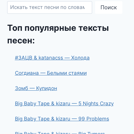
Поиск
Топ популярные тексты
песен:
#ЗАЦВ & katanacss — Холода
Согдиана — Белыми стаями
Зомб — Купидон
Big Baby Tape & kizaru — 5 Nights Crazy
Big Baby Tape & kizaru — 99 Problems
Big Baby Tape & kizaru — Big Tymers