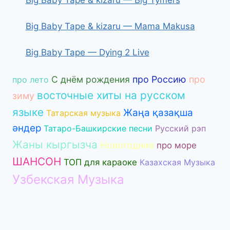
Big Baby Tape & kizaru — Mama Makusa
Big Baby Tape — Dying 2 Live
С днём рождения
про Россию
про
про лето
восточные хиты на русском
зиму
языке
Жаңа қазақша
Татарская музыка
әндер
Татаро-Башкирские песни
Русский рэп
Жаны кыргызча
Новогодние
про море
ШАНСОН
ТОП для караоке
Казахская Музыка
Узбекская Музыка