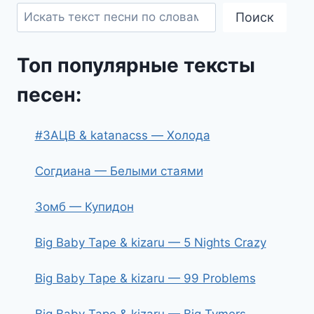
Поиск
Топ популярные тексты
песен:
#ЗАЦВ & katanacss — Холода
Согдиана — Белыми стаями
Зомб — Купидон
Big Baby Tape & kizaru — 5 Nights Crazy
Big Baby Tape & kizaru — 99 Problems
Big Baby Tape & kizaru — Big Tymers