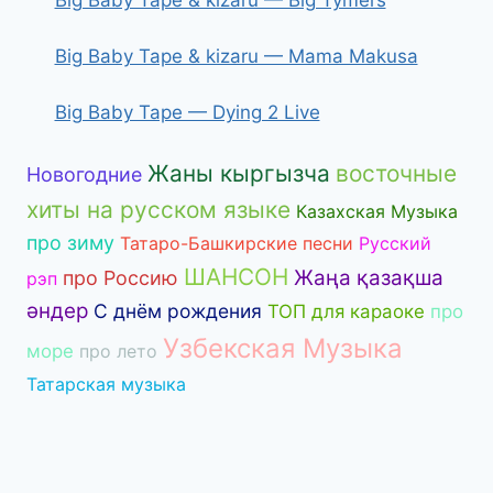
Big Baby Tape & kizaru — Mama Makusa
Big Baby Tape — Dying 2 Live
Жаны кыргызча
восточные
Новогодние
хиты на русском языке
Казахская Музыка
про зиму
Татаро-Башкирские песни
Русский
ШАНСОН
Жаңа қазақша
про Россию
рэп
әндер
С днём рождения
ТОП для караоке
про
Узбекская Музыка
море
про лето
Татарская музыка