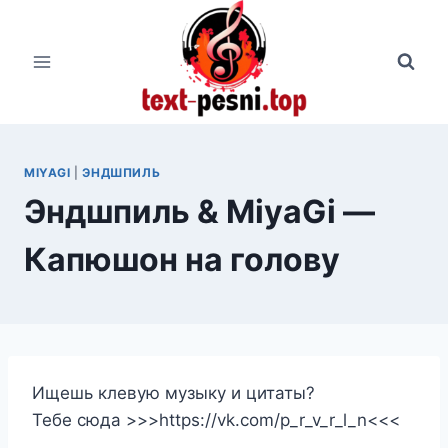
Перейти
к
содержимому
MIYAGI
|
ЭНДШПИЛЬ
Эндшпиль & MiyaGi —
Капюшон на голову
Ищешь клевую музыку и цитаты?
Тебе сюда >>>https://vk.com/p_r_v_r_l_n<<<