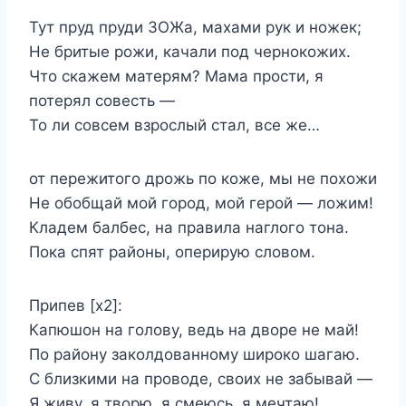
Тут пруд пруди ЗОЖа, махами рук и ножек;
Не бритые рожи, качали под чернокожих.
Что скажем матерям? Мама прости, я
потерял совесть —
То ли совсем взрослый стал, все же…
от пережитого дрожь по коже, мы не похожи
Не обобщай мой город, мой герой — ложим!
Кладем балбес, на правила наглого тона.
Пока спят районы, оперирую словом.
Припев [x2]:
Капюшон на голову, ведь на дворе не май!
По району заколдованному широко шагаю.
С близкими на проводе, своих не забывай —
Я живу, я творю, я смеюсь, я мечтаю!