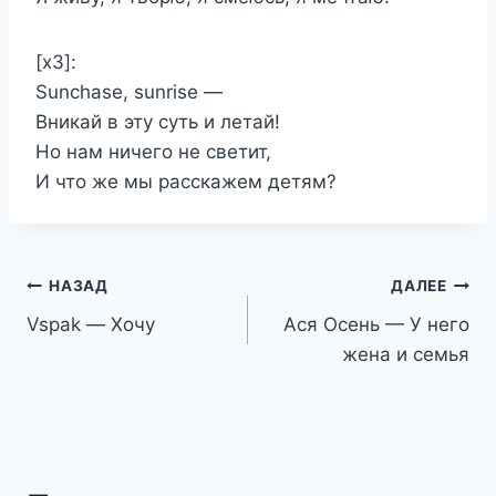
[x3]:
Sunchase, sunrise —
Вникай в эту суть и летай!
Но нам ничего не светит,
И что же мы расскажем детям?
Навигация
НАЗАД
ДАЛЕЕ
Vspak — Хочу
Ася Осень — У него
по
жена и семья
записям