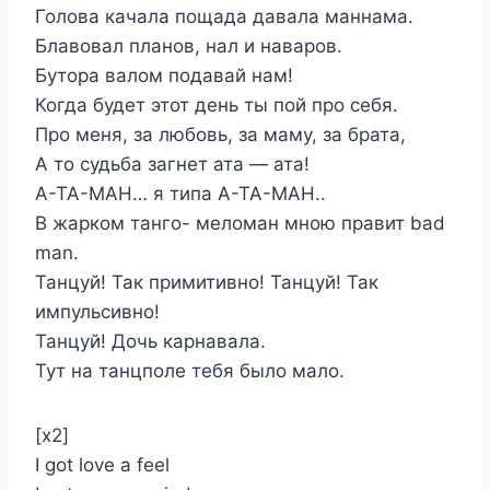
Голова качала пощада давала маннама.
Блавовал планов, нал и наваров.
Бутора валом подавай нам!
Когда будет этот день ты пой про себя.
Про меня, за любовь, за маму, за брата,
А то судьба загнет ата — ата!
А-ТА-МАН… я типа А-ТА-МАН..
В жарком танго- меломан мною правит bad
man.
Танцуй! Так примитивно! Танцуй! Так
импульсивно!
Танцуй! Дочь карнавала.
Тут на танцполе тебя было мало.
[x2]
I got love a feel