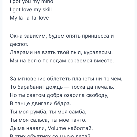
I got you my mind
I got love my skill
My la-la-la-love
Окна зависим, будем опять принцесса и
деспот.
Лаврами не взять твой пыл, куралесим.
Мы на волю по годам сорвемся вместе.
За мгновение облететь планеты ни по чем,
То барабанит дождь — тоска да печаль.
Но ты светом добра озарила свободу,
В танце двигали бёдра.
Ты моя румба, ты моя самба,
Ты моя сальса, ты мое танго.
Дыма навали, Volume наболтай,
В этих объятиях со мною летай.