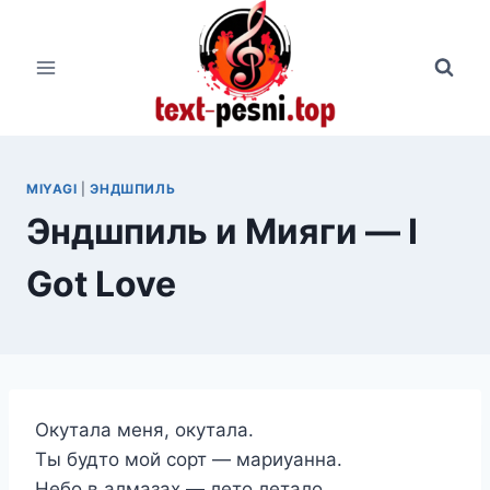
Перейти
к
содержимому
MIYAGI
|
ЭНДШПИЛЬ
Эндшпиль и Мияги — I
Got Love
Окутала меня, окутала.
Ты будто мой сорт — мариуанна.
Небо в алмазах — лето летало.