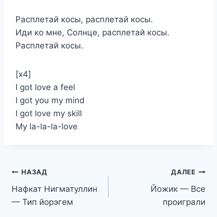
Расплетай косы, расплетай косы.
Иди ко мне, Солнце, расплетай косы.
Расплетай косы.
[x4]
I got love a feel
I got you my mind
I got love my skill
My la-la-la-love
Навигация
НАЗАД
ДАЛЕЕ
Нафкат Нигматуллин
Йожик — Все
по
— Тип йорэгем
проиграли
записям