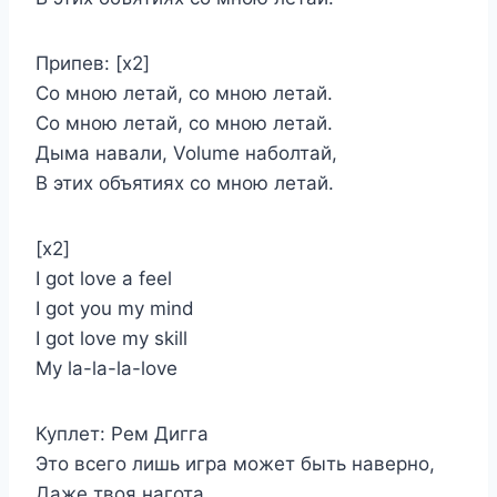
Припев: [х2]
Со мною летай, со мною летай.
Со мною летай, со мною летай.
Дыма навали, Volume наболтай,
В этих объятиях со мною летай.
[х2]
I got love a feel
I got you my mind
I got love my skill
My la-la-la-love
Куплет: Рем Дигга
Это всего лишь игра может быть наверно,
Даже твоя нагота.