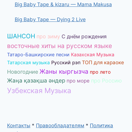
Big Baby Tape & kizaru — Mama Makusa
Big Baby Tape — Dying 2 Live
ШАНСОН
про зиму
С днём рождения
восточные хиты на русском языке
Татаро-Башкирские песни
Казахская Музыка
Татарская музыка
Русский рэп
ТОП для караоке
Жаны кыргызча
Новогодние
про лето
Жаңа қазақша әндер
про Россию
про море
Узбекская Музыка
Контакты
*
Правообладателям
*
Политика