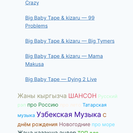
Crazy
Big Baby Tape & kizaru — 99
Problems
Big Baby Tape & kizaru — Big Tymers
Big Baby Tape & kizaru — Mama
Makusa
Big Baby Tape — Dying 2 Live
Жаны кыргызча
ШАНСОН
Русский
про Россию
рэп
про лето
Татарская
Узбекская Музыка
С
музыка
днём рождения
Новогодние
про море
Жаңа қазақша әндер