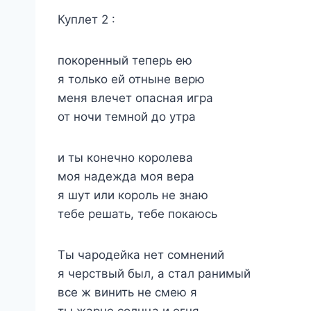
Куплет 2 :
покоренный теперь ею
я только ей отныне верю
меня влечет опасная игра
от ночи темной до утра
и ты конечно королева
моя надежда моя вера
я шут или король не знаю
тебе решать, тебе покаюсь
Ты чародейка нет сомнений
я черствый был, а стал ранимый
все ж винить не смею я
ты жарче солнца и огня