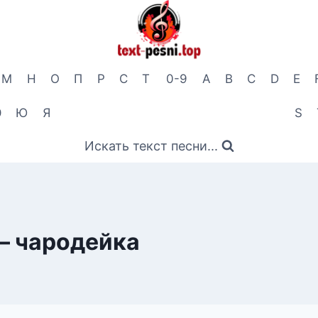
М
Н
О
П
Р
С
Т
0-9
A
B
C
D
E
Э
Ю
Я
S
Искать текст песни...
— чародейка