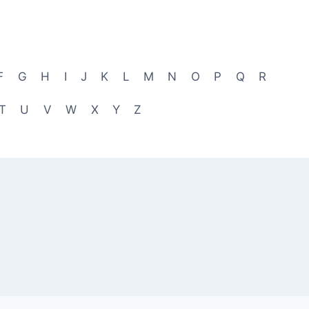
F
G
H
I
J
K
L
M
N
O
P
Q
R
T
U
V
W
X
Y
Z