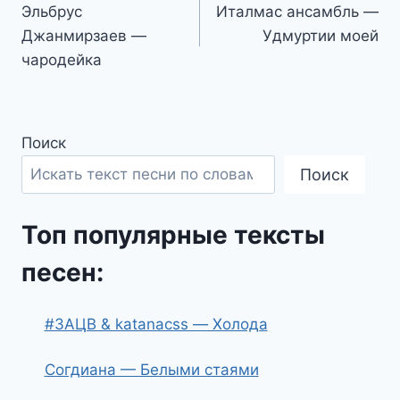
Эльбрус
Италмас ансамбль —
по
Джанмирзаев —
Удмуртии моей
записям
чародейка
Поиск
Поиск
Топ популярные тексты
песен:
#ЗАЦВ & katanacss — Холода
Согдиана — Белыми стаями