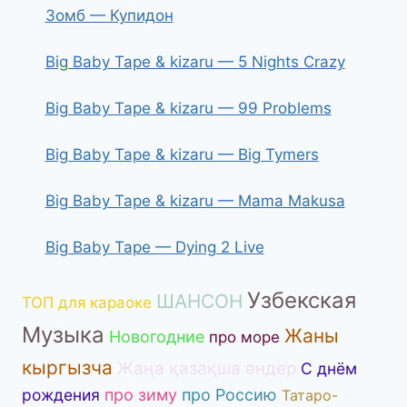
Зомб — Купидон
Big Baby Tape & kizaru — 5 Nights Crazy
Big Baby Tape & kizaru — 99 Problems
Big Baby Tape & kizaru — Big Tymers
Big Baby Tape & kizaru — Mama Makusa
Big Baby Tape — Dying 2 Live
Узбекская
ШАНСОН
ТОП для караоке
Музыка
Жаны
Новогодние
про море
кыргызча
Жаңа қазақша әндер
С днём
рождения
про зиму
про Россию
Татаро-