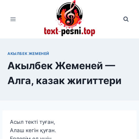
Перейти
к
содержимому
АКЫЛБЕК ЖЕМЕНЕЙ
Акылбек Жеменей —
Алга, казак жигиттери
Асыл текті туған,
Алаш кегін қуған.
Ерлерім ел үшін,