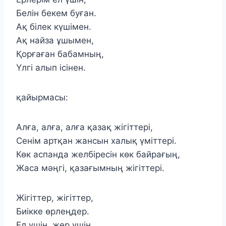
Белін бекем буған.
Ақ білек күшімен.
Ақ найза ұшымен,
Қорғаған бабамның,
Үлгі алып ісінен.
қайырмасы:
Алға, алға, алға қазақ жігіттері,
Сенім артқан жансын халық үміттері.
Көк аспанда желбіресін көк байрағың,
Жаса мәңгі, қазағымның жігіттері.
Жігіттер, жігіттер,
Биікке өрлеңдер.
Ел үшін, жер үшін,