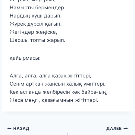
Намысты бермеңдер.
Нардың күші дарып,
Жүрек дүрсіл қағып.
Жетіңдер жеңіске,
Шаршы топты жарып.
қайырмасы:
Алға, алға, алға қазақ жігіттері,
Сенім артқан жансын халық үміттері.
Көк аспанда желбіресін көк байрағың,
Жаса мәңгі, қазағымның жігіттері.
Навигация
НАЗАД
ДАЛЕЕ