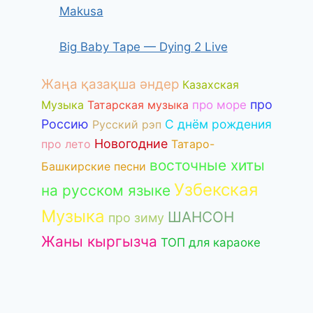
Makusa
Big Baby Tape — Dying 2 Live
Жаңа қазақша әндер
Казахская
про
Музыка
Татарская музыка
про море
Россию
С днём рождения
Русский рэп
Новогодние
про лето
Татаро-
восточные хиты
Башкирские песни
Узбекская
на русском языке
Музыка
ШАНСОН
про зиму
Жаны кыргызча
ТОП для караоке