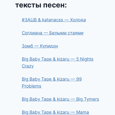
тексты песен:
#ЗАЦВ & katanacss — Холода
Согдиана — Белыми стаями
Зомб — Купидон
Big Baby Tape & kizaru — 5 Nights
Crazy
Big Baby Tape & kizaru — 99
Problems
Big Baby Tape & kizaru — Big Tymers
Big Baby Tape & kizaru — Mama