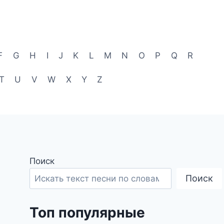
F
G
H
I
J
K
L
M
N
O
P
Q
R
T
U
V
W
X
Y
Z
Поиск
Поиск
Топ популярные