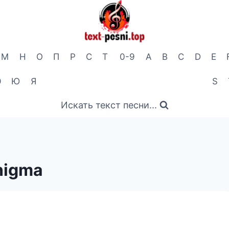
М
Н
О
П
Р
С
Т
0-9
A
B
C
D
E
Э
Ю
Я
S
Искать текст песни...
nigma