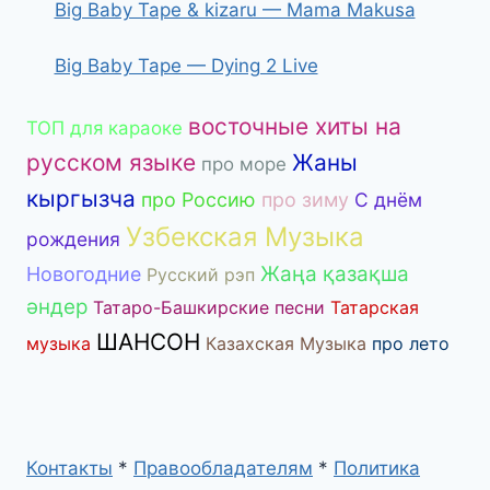
Big Baby Tape & kizaru — Mama Makusa
Big Baby Tape — Dying 2 Live
восточные хиты на
ТОП для караоке
русском языке
Жаны
про море
кыргызча
про Россию
про зиму
С днём
Узбекская Музыка
рождения
Жаңа қазақша
Новогодние
Русский рэп
әндер
Татаро-Башкирские песни
Татарская
ШАНСОН
музыка
Казахская Музыка
про лето
Контакты
*
Правообладателям
*
Политика