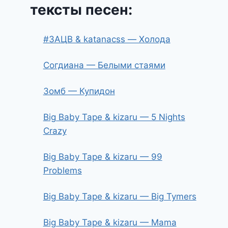
тексты песен:
#ЗАЦВ & katanacss — Холода
Согдиана — Белыми стаями
Зомб — Купидон
Big Baby Tape & kizaru — 5 Nights
Crazy
Big Baby Tape & kizaru — 99
Problems
Big Baby Tape & kizaru — Big Tymers
Big Baby Tape & kizaru — Mama