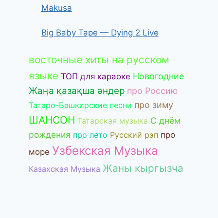
Makusa
Big Baby Tape — Dying 2 Live
восточные хиты на русском
языке
Новогодние
ТОП для караоке
Жаңа қазақша әндер
про Россию
про зиму
Татаро-Башкирские песни
ШАНСОН
С днём
Татарская музыка
рождения
про лето
Русский рэп
про
Узбекская Музыка
море
Жаны кыргызча
Казахская Музыка