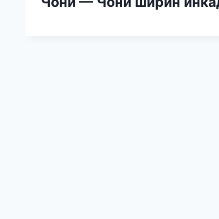
Чони — Чони ширин инка