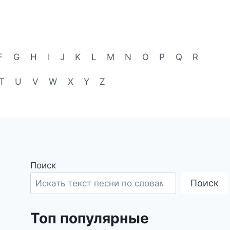
F
G
H
I
J
K
L
M
N
O
P
Q
R
T
U
V
W
X
Y
Z
Поиск
Поиск
Топ популярные