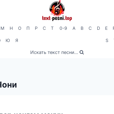
М
Н
О
П
Р
С
Т
0-9
A
B
C
D
E
Э
Ю
Я
S
Искать текст песни...
Чони