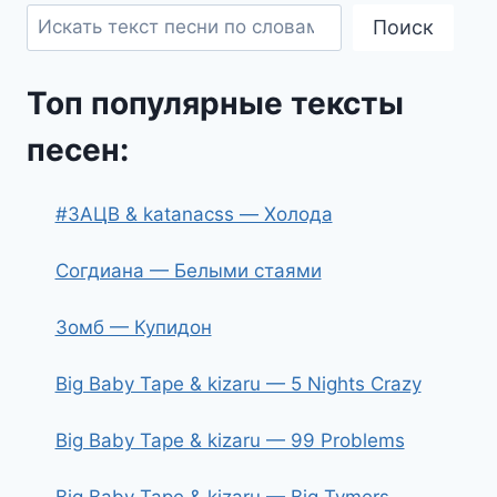
Поиск
Топ популярные тексты
песен:
#ЗАЦВ & katanacss — Холода
Согдиана — Белыми стаями
Зомб — Купидон
Big Baby Tape & kizaru — 5 Nights Crazy
Big Baby Tape & kizaru — 99 Problems
Big Baby Tape & kizaru — Big Tymers