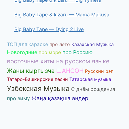
Big Baby Tape & kizaru — Mama Makusa
Big Baby Tape — Dying 2 Live
ТОП для караоке
про лето
Казахская Музыка
Новогодние
про Россию
про море
восточные хиты на русском языке
Жаны кыргызча
ШАНСОН
Русский рэп
Татаро-Башкирские песни
Татарская музыка
Узбекская Музыка
С днём рождения
Жаңа қазақша әндер
про зиму