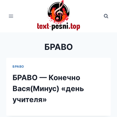
Перейти
к
содержимому
БРАВО
БРАВО
БРАВО — Конечно
Вася(Минус) «день
учителя»