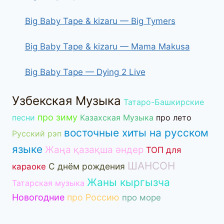
Big Baby Tape & kizaru — Big Tymers
Big Baby Tape & kizaru — Mama Makusa
Big Baby Tape — Dying 2 Live
Узбекская Музыка
Татаро-Башкирские
про зиму
песни
Казахская Музыка
про лето
восточные хиты на русском
Русский рэп
языке
Жаңа қазақша әндер
ТОП для
ШАНСОН
С днём рождения
караоке
Жаны кыргызча
Татарская музыка
Новогодние
про Россию
про море